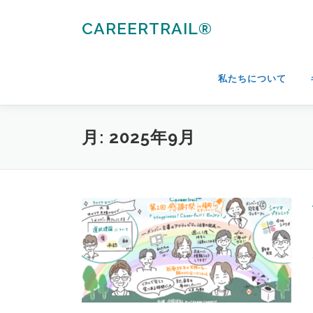
コ
ン
CAREERTRAIL®
テ
ン
ツ
私たちについて
へ
ス
キ
月:
2025年9月
ッ
プ