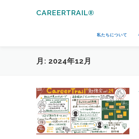
コ
ン
CAREERTRAIL®
テ
ン
ツ
私たちについて
へ
ス
キ
月:
2024年12月
ッ
プ