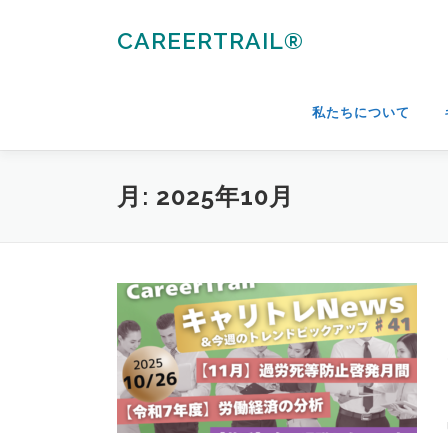
コ
ン
CAREERTRAIL®
テ
ン
ツ
私たちについて
へ
ス
キ
月:
2025年10月
ッ
プ