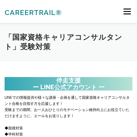
コ
ン
CAREERTRAIL®
メニュー
テ
ン
ツ
へ
私たちについて
キャリアコンサルタント各種受験対策
「国家資格キャリアコンサルタン
ス
ト」受験対策
キ
ッ
プ
法人向けサービス
お知らせ
お問合せ
伴走支援
会員ぺージ
ACTIVITIES
ー LINE公式アカウント ー
LINEでの情報提供や様々な講座・企画を通して国家資格キャリアコンサルタ
ント合格を目指す方を応援します！
受験までの期間、お一人おひとりのモチベーション維持向上にお役立ていた
だけますように、エールをお送りします！
◆面接対策
◆学科対策