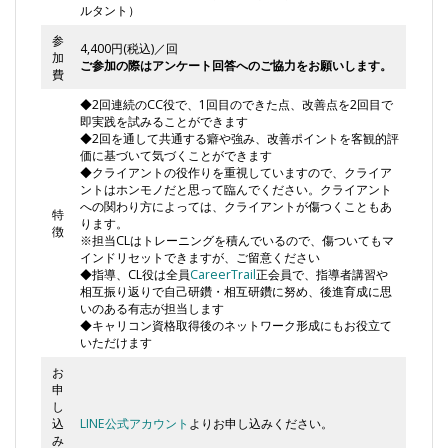
ルタント）
参
4,400円(税込)／回
加
ご参加の際はアンケート回答へのご協力をお願いします。
費
◆2回連続のCC役で、1回目のできた点、改善点を2回目で
即実践を試みることができます
◆2回を通して共通する癖や強み、改善ポイントを客観的評
価に基づいて気づくことができます
◆クライアントの役作りを重視していますので、クライア
ントはホンモノだと思って臨んでください。クライアント
への関わり方によっては、クライアントが傷つくこともあ
特
ります。
徴
※担当CLはトレーニングを積んでいるので、傷ついてもマ
インドリセットできますが、ご留意ください
◆指導、CL役は全員
CareerTrail
正会員で、指導者講習や
相互振り返りで自己研鑽・相互研鑽に努め、後進育成に思
いのある有志が担当します
◆キャリコン資格取得後のネットワーク形成にもお役立て
いただけます
お
申
し
込
LINE公式アカウント
よりお申し込みください。
み