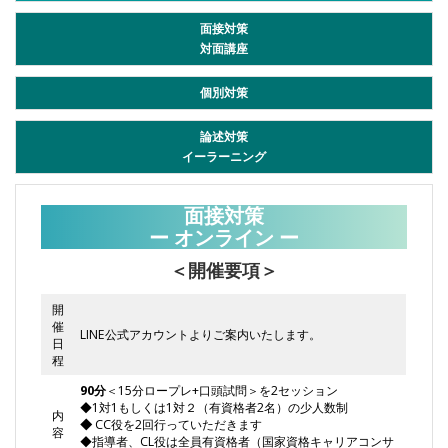
面接対策
対面講座
個別対策
論述対策
イーラーニング
面接対策
ー オンライン ー
＜開催要項＞
開
催
LINE公式アカウントよりご案内いたします。
日
程
90分
＜15分ロープレ+口頭試問＞を2セッション
◆1対1もしくは1対２（有資格者2名）の少人数制
内
◆
CC役を2回行っていただきます
容
◆指導者、CL役は全員有資格者（国家資格キャリアコンサ