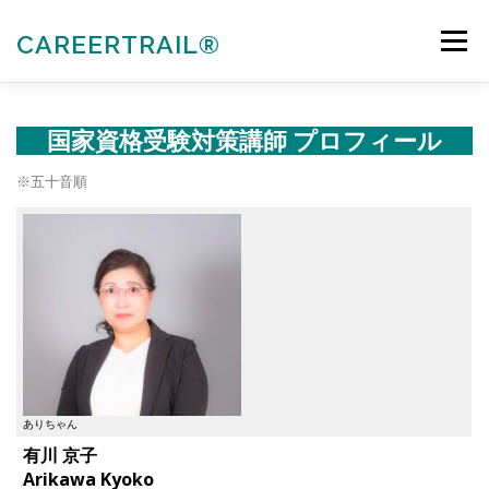
コ
ン
CAREERTRAIL®
メニュー
テ
ン
ツ
へ
私たちについて
キャリアコンサルタント各種受験対策
国家資格受験対策講師 プロフィール
ス
キ
※五十音順
ッ
プ
法人向けサービス
お知らせ
お問合せ
会員ぺージ
ACTIVITIES
ありちゃん
有川 京子
Arikawa Kyoko