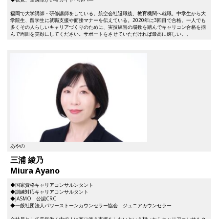
福岡で大学講師・研修講師をしている。航空会社退職後、教育機関へ就職。中学生から大
学院生、留学生に就職支援や面接マナーを伝えている。2020年に3回目で合格。一人でも
多くその人らしいキャリアづくりのために、実技練習の場数を踏んでキャリコン合格を掴
んで周囲を笑顔にしてください。サポートをさせていただければ最高に嬉しい。。
あやの
三浦 綾乃
Miura Ayano
◆国家資格キャリアコンサルンタント
◆訓練対応キャリアコンサルタント
◆JASMO 公認CRC
◆一般社団法人パワーストーンカウンセラー協会 ジュニアカウンセラー