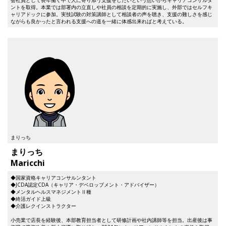
会社員として長年働く中で人に寄り添う支援をしたいという想いからキャリアコンサルタ
ントを取得。本業では部署内の立直しや社員の相談を定期的に実施し、外部ではセルフキ
ャリアドックに参加。実技試験の対策講師として相談者の声を聴き、支援の難しさを感じ
ながらも良かったと言われる支援への道を一緒に体感出来ればと考えている。
まりっち
まりっち
Maricchi
◆国家資格キャリアコンサルンタント
◆JCDA認定CDA（キャリア・デベロップメント・アドバイザー）
◆メンタルヘルスマネジメントⅡ種
◆終活ガイド上級
◆介護レクインストラクター
小売業で店長を経験後、本部教育担当者として研修計画や社内講師等を担当。出産後は事