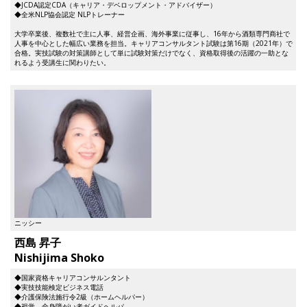
◆JCDA認定CDA（キャリア・デベロップメント・アドバイザー）
◆全米NLP協会認定 NLPトレーナー
大学卒業後、複数社で主に人事、経営企画、海外事業に従事し、16年から酒類専門商社で
人事を中心とした幅広い業務を担当。キャリアコンサルタント試験は第16期（2021年）で
合格。実技試験の対策講師として単に試験対策だけでなく、資格取得後の活躍の一助とな
れるよう受講生に関わりたい。
ニッシー
西島 昇子
Nishijima Shoko
◆国家資格キャリアコンサルンタント
◆実技技能検定ビジネス電話
◆介護保険法施行令2級（ホームヘルパー）
◆視覚、全身障がい者ガイドヘルパ―