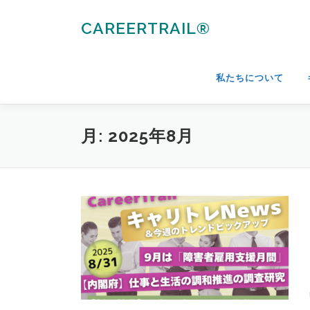
コ
ン
CAREERTRAIL®
テ
ン
ツ
私たちについて
へ
ス
キ
月:
2025年8月
ッ
プ