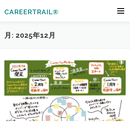
コ
ン
CAREERTRAIL®
メニュー
テ
ン
ツ
へ
私たちについて
キャリアコンサルタント各種受験対策
月:
2025年12月
ス
キ
ッ
プ
法人向けサービス
お知らせ
お問合せ
会員ぺージ
ACTIVITIES