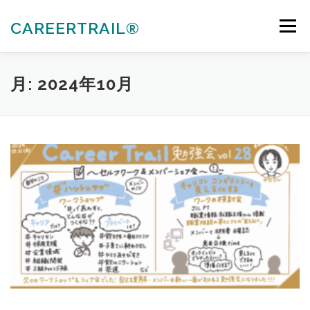
コ
ン
CAREERTRAIL®
メニュー
テ
ン
ツ
へ
私たちについて
キャリアコンサルタント各種受験対策
月:
2024年10月
ス
キ
ッ
プ
法人向けサービス
お知らせ
お問合せ
会員ぺージ
ACTIVITIES