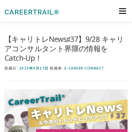
コ
ン
CAREERTRAIL®
メニュー
テ
ン
ツ
へ
私たちについて
キャリアコンサルタント各種受験対策
【キャリトレNews♯37】9/28 キャリ
ス
キ
アコンサルタント界隈の情報を
ッ
Catch-Up！
プ
法人向けサービス
お知らせ
お問合せ
投稿日:
2025年9月27日
投稿者:
E-CAREER CONNECT
会員ぺージ
ACTIVITIES