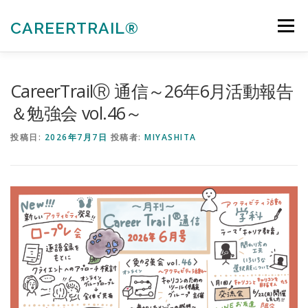
コ
ン
CAREERTRAIL®
メニュー
テ
ン
ツ
へ
私たちについて
キャリアコンサルタント各種受験対策
CareerTrailⓇ 通信～26年6月活動報告
ス
キ
＆勉強会 vol.46～
ッ
プ
法人向けサービス
お知らせ
お問合せ
投稿日:
2026年7月7日
投稿者:
MIYASHITA
会員ぺージ
ACTIVITIES