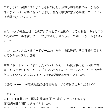
このように、実務に活かすことを目的とし、活動領域や経験の違いがある
様々なメンバーが共に行うことより、更なる学びに繋がる各種アクティビテ
ィ活動となっています^^
また、6月の勉強会は、このアクティビティ活動の一つでもある「キャリコン
のためのツール体験」グループが主催し、オンラインでボードゲームを行い
ました。
世の中にたくさんあるボードゲームの中から、自己理解、他者理解が深まる
ものをチョイスし、開催！
実際にボードゲームに参加したメンバーから、「時間があっという間に過
ぎ、もっとやりたかった～」「メンバーからのフィードバックで、自分が大
切にしていることに気づけた」…等の感想が上がっていました。
今後のCareerTrailⓇの活動の発信情報も、どうぞお楽しみください^^
～お知らせ～
CareerTrailⓇでは、国試対策講座(面接･論述)を行っております。
面接試験日も間近に迫ってきました。