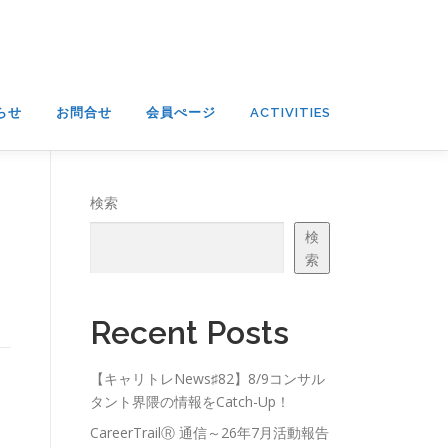
らせ
お問合せ
会員ぺージ
ACTIVITIES
検索
検
索
Recent Posts
【キャリトレNews♯82】8/9コンサル
タント界隈の情報をCatch-Up！
CareerTrailⓇ 通信～26年7月活動報告