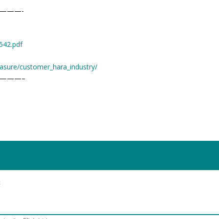
———-
542.pdf
asure/customer_hara_industry/
———–
響