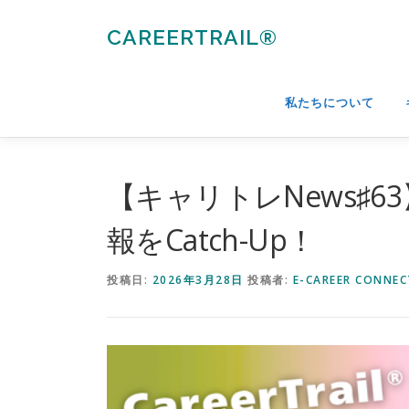
コ
ン
CAREERTRAIL®
テ
ン
ツ
私たちについて
へ
ス
キ
ッ
【キャリトレNews♯6
プ
報をCatch-Up！
投稿日:
2026年3月28日
投稿者:
E-CAREER CONNEC