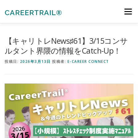
コ
ン
CAREERTRAIL®
メニュー
テ
ン
ツ
へ
私たちについて
キャリアコンサルタント各種受験対策
【キャリトレNews♯61】3/15コンサ
ス
キ
ルタント界隈の情報をCatch-Up！
ッ
プ
法人向けサービス
お知らせ
お問合せ
投稿日:
2026年3月13日
投稿者:
E-CAREER CONNECT
会員ぺージ
ACTIVITIES