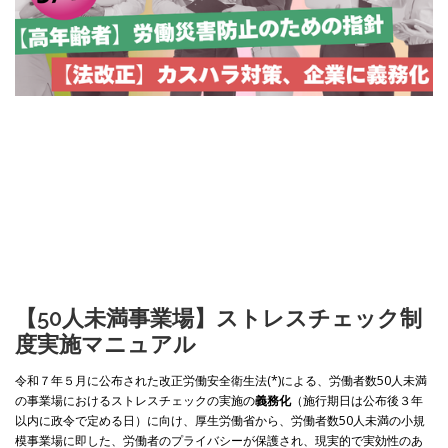
【50人未満
事業場
】ス
トレスチェック制
度実施マニュアル
令和７年５月に公布された改正労働安全衛生法(*)による、労働者数50人未満
の事業場におけるストレスチェックの実施の
義務化
（施行期日は公布後３年
以内に政令で定める日）に向け、厚生労働省から、労働者数50人未満の小規
模事業場に即した、労働者のプライバシーが保護され、現実的で実効性のあ