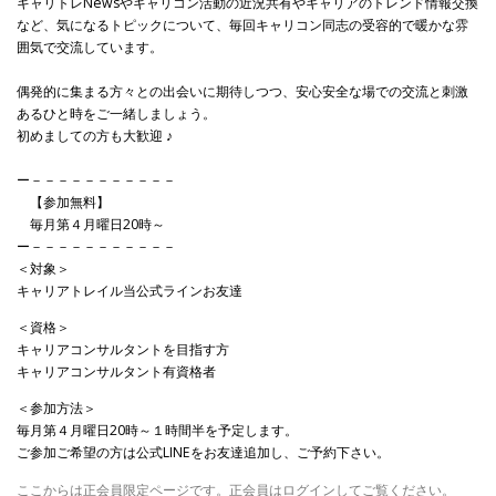
キャリトレNewsやキャリコン活動の近況共有やキャリアのトレンド情報交換
など、気になるトピックについて、毎回キャリコン同志の受容的で暖かな雰
囲気で交流しています。
偶発的に集まる方々との出会いに期待しつつ、安心安全な場での交流と刺激
あるひと時をご一緒しましょう。
初めましての方も大歓迎 ♪
ー－－－－－－－－－－－
【参加無料】
毎月第４月曜日20時～
ー－－－－－－－－－－－
＜対象＞
キャリアトレイル当公式ラインお友達
＜資格＞
キャリアコンサルタントを目指す方
キャリアコンサルタント有資格者
＜参加方法＞
毎月第４月曜日20時～１時間半を予定します。
ご参加ご希望の方は公式LINEをお友達追加し、ご予約下さい。
ここからは正会員限定ページです。正会員はログインしてご覧ください。