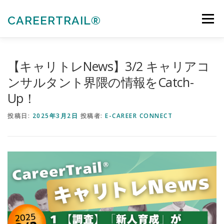
コ
ン
CAREERTRAIL®
メニュー
テ
ン
ツ
へ
私たちについて
キャリアコンサルタント各種受験対策
【キャリトレNews】3/2 キャリアコ
ス
キ
ンサルタント界隈の情報をCatch-
ッ
Up！
プ
法人向けサービス
お知らせ
お問合せ
投稿日:
2025年3月2日
投稿者:
E-CAREER CONNECT
会員ぺージ
ACTIVITIES