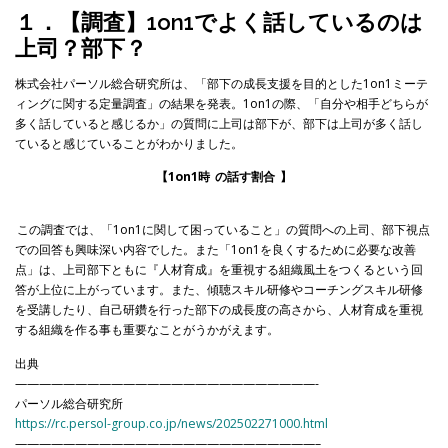
１．【調査】1on1でよく話しているのは
上司？部下？
株式会社パーソル総合研究所は、「部下の成長支援を目的とした1on1ミーテ
ィングに関する定量調査」の結果を発表。1on1の際、「自分や相手どちらが
多く話していると感じるか」の質問に上司は部下が、部下は上司が多く話し
ていると感じていることがわかりました。
【1on1時
の話す割合
】
この調査では、「1on1に関して困っていること」の質問への上司、部下視点
での回答も興味深い内容でした。また「1on1を良くするために必要な改善
点」は、上司部下ともに『人材育成』を重視する組織風土をつくるという回
答が上位に上がっています。また、傾聴スキル研修やコーチングスキル研修
を受講したり、自己研鑽を行った部下の成長度の高さから、人材育成を重視
する組織を作る事も重要なことがうかがえます。
出典
—————————————————————————-
パーソル総合研究所
https://rc.persol-group.co.jp/news/202502271000.html
—————————————————————————–