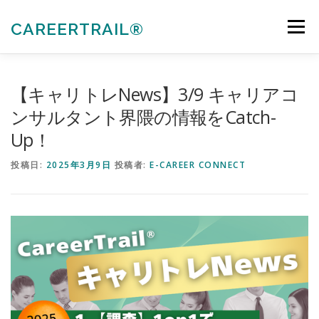
コ
ン
CAREERTRAIL®
メニュー
テ
ン
ツ
へ
私たちについて
キャリアコンサルタント各種受験対策
【キャリトレNews】3/9 キャリアコ
ス
キ
ンサルタント界隈の情報をCatch-
ッ
Up！
プ
法人向けサービス
お知らせ
お問合せ
投稿日:
2025年3月9日
投稿者:
E-CAREER CONNECT
会員ぺージ
ACTIVITIES