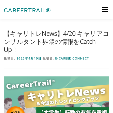
コ
ン
CAREERTRAIL®
メニュー
テ
ン
ツ
へ
私たちについて
キャリアコンサルタント各種受験対策
【キャリトレNews】4/20 キャリアコ
ス
キ
ンサルタント界隈の情報をCatch-
ッ
Up！
プ
法人向けサービス
お知らせ
お問合せ
投稿日:
2025年4月19日
投稿者:
E-CAREER CONNECT
会員ぺージ
ACTIVITIES