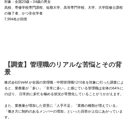
対象：全国20歳～34歳の男女
高校、専修学校専門課程、短期大学、高等専門学校、大学、大学院修士課程
の修了者、かつ非在学者
7,994名が回答
【調査】管理職のリアルな苦悩とその背
景
株式会社EVeM が全国の管理職・中間管理職1210名を対象に行った調査によ
ると、業務量が「多い」「非常に多い」と感じている管理職は全体の64％に
のぼり、 日常的に多忙を極める状況が常態化していることがうかがえます。
また、業務量が増加した背景に「人手不足」「業務の種類が増えている」
「働き方に制約のあるメンバーの増加」といった回答が上位にあがっていま
す。