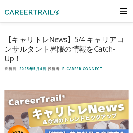
コ
ン
CAREERTRAIL®
メニュー
テ
ン
ツ
へ
私たちについて
キャリアコンサルタント各種受験対策
【キャリトレNews】5/4 キャリアコ
ス
キ
ンサルタント界隈の情報をCatch-
ッ
Up！
プ
法人向けサービス
お知らせ
お問合せ
投稿日:
2025年5月4日
投稿者:
E-CAREER CONNECT
会員ぺージ
ACTIVITIES