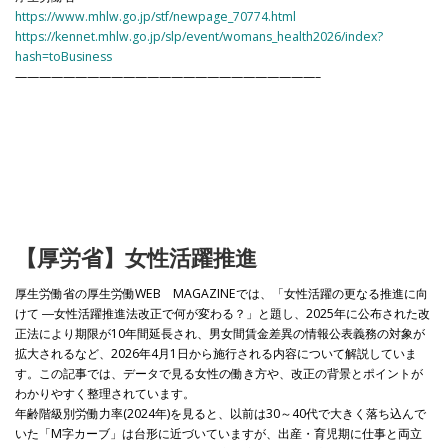
https://www.mhlw.go.jp/stf/newpage_70774.html
https://kennet.mhlw.go.jp/slp/event/womans_health2026/index?
hash=toBusiness
—————————————————————————–
【厚労省】女性活躍推進
厚生労働省の厚生労働WEB MAGAZINEでは、「女性活躍の更なる推進に向
けて ―女性活躍推進法改正で何が変わる？」と題し、2025年に公布された改
正法により期限が10年間延長され、男女間賃金差異の情報公表義務の対象が
拡大されるなど、2026年4月1日から施行される内容について解説していま
す。この記事では、データで見る女性の働き方や、改正の背景とポイントが
わかりやすく整理されています。
年齢階級別労働力率(2024年)を見ると、以前は30～40代で大きく落ち込んで
いた「M字カーブ」は台形に近づいていますが、出産・育児期に仕事と両立