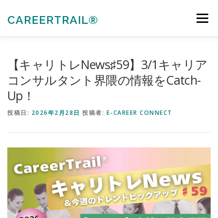
コ
ン
CAREERTRAIL®
メニュー
テ
ン
ツ
へ
私たちについて
キャリアコンサルタント各種受験対策
【キャリトレNews♯59】3/1キャリア
ス
キ
コンサルタント界隈の情報をCatch-
ッ
Up！
プ
法人向けサービス
お知らせ
お問合せ
投稿日:
2026年2月28日
投稿者:
E-CAREER CONNECT
会員ぺージ
ACTIVITIES