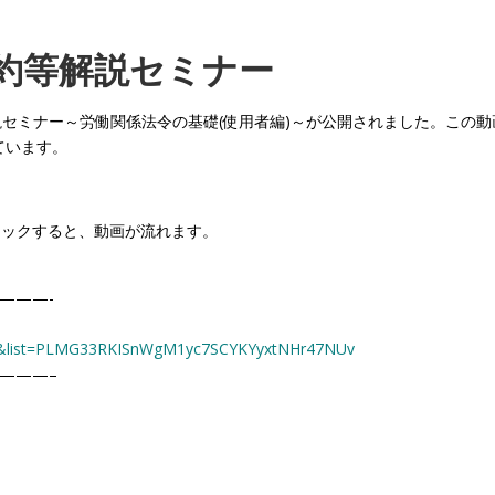
約等解説セミナー
解説セミナー～労働関係法令の基礎(使用者編)～が公開されました。この動
ています。
リックすると、動画が流れます。
———-
Q&list=PLMG33RKISnWgM1yc7SCYKYyxtNHr47NUv
———–