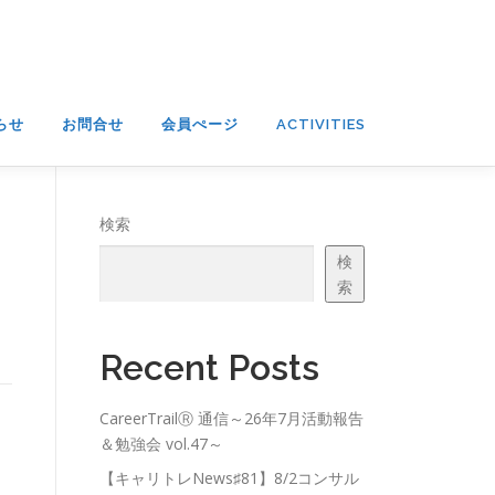
らせ
お問合せ
会員ぺージ
ACTIVITIES
検索
検
索
Recent Posts
CareerTrailⓇ 通信～26年7月活動報告
＆勉強会 vol.47～
【キャリトレNews♯81】8/2コンサル