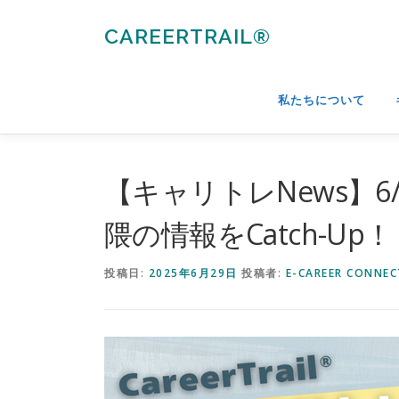
コ
ン
CAREERTRAIL®
テ
ン
ツ
私たちについて
へ
ス
キ
ッ
【キャリトレNews】6
プ
隈の情報をCatch-Up！
投稿日:
2025年6月29日
投稿者:
E-CAREER CONNEC