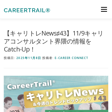
コ
ン
CAREERTRAIL®
メニュー
テ
ン
ツ
へ
私たちについて
キャリアコンサルタント各種受験対策
【キャリトレNews♯43】11/9キャリ
ス
キ
アコンサルタント界隈の情報を
ッ
Catch-Up！
プ
法人向けサービス
お知らせ
お問合せ
投稿日:
2025年11月8日
投稿者:
E-CAREER CONNECT
会員ぺージ
ACTIVITIES