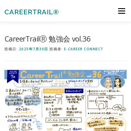
コ
ン
CAREERTRAIL®
メニュー
テ
ン
ツ
へ
私たちについて
キャリアコンサルタント各種受験対策
CareerTrailⓇ 勉強会 vol.36
ス
キ
投稿日:
2025年7月30日
投稿者:
E-CAREER CONNECT
ッ
プ
法人向けサービス
お知らせ
お問合せ
会員ぺージ
ACTIVITIES