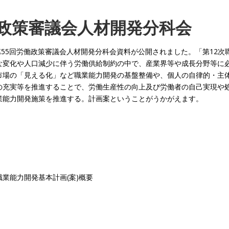
働政策審議会人材開発分科会
第55回労働政策審議会人材開発分科会資料が公開されました。「第12次
な変化や人口減少に伴う労働供給制約の中で、産業界等や成長分野等に
市場の「見える化」など職業能力開発の基盤整備や、個人の自律的・主
の充実等を推進することで、労働生産性の向上及び労働者の自己実現や
業能力開発施策を推進する。計画案ということがうかがえます。
職業能力開発基本計画(案)概要