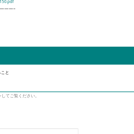
150.pdf
———–
ること
ンしてご覧ください。