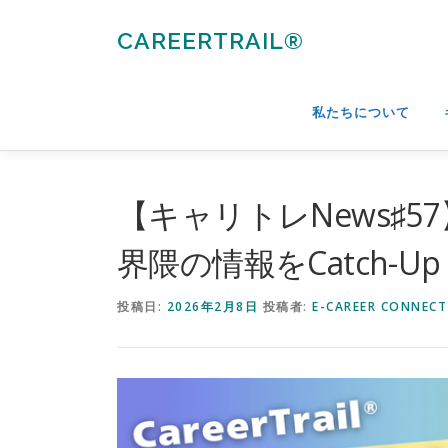
コ
ン
CAREERTRAIL®
テ
ン
ツ
私たちについて
へ
ス
キ
ッ
【キャリトレNews♯5
プ
界隈の情報をCatch-U
投稿日:
2026年2月8日
投稿者:
E-CAREER CONNECT