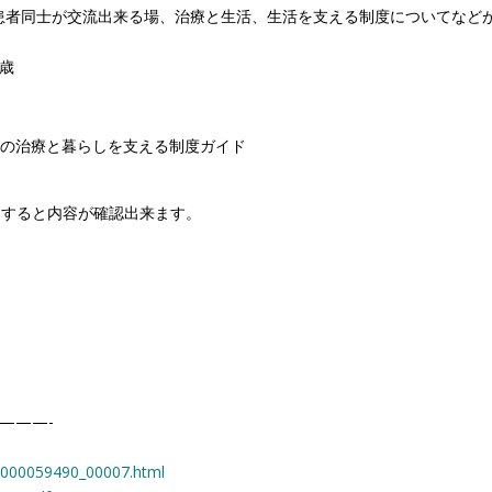
患者同士が交流出来る場、治療と生活、生活を支える制度についてなど
9歳
んの治療と暮らしを支える制度ガイド
クすると内容が確認出来ます。
———-
/0000059490_00007.html