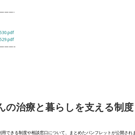
———-
530.pdf
529.pdf
———–
んの治療と暮らしを支える制度
が、利用できる制度や相談窓口について、まとめたパンフレットが公開され