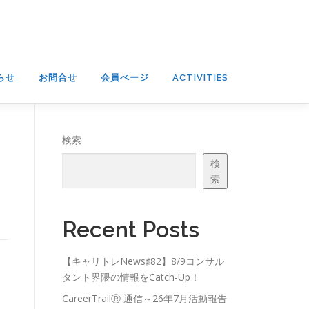
らせ
お問合せ
会員ぺージ
ACTIVITIES
検索
検
索
Recent Posts
【キャリトレNews♯82】8/9コンサル
タント界隈の情報をCatch-Up！
CareerTrailⓇ 通信～26年7月活動報告