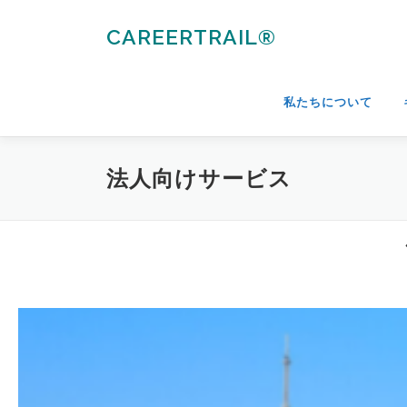
コ
ン
CAREERTRAIL®
テ
ン
ツ
私たちについて
へ
ス
キ
法人向けサービス
ッ
プ